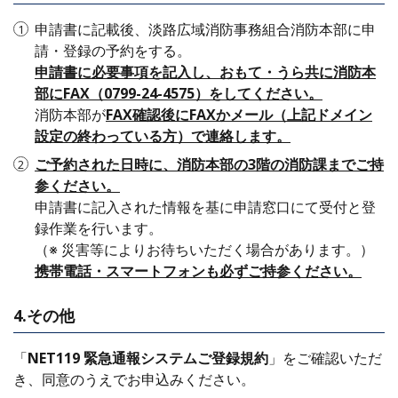
申請書に記載後、淡路広域消防事務組合消防本部に申
請・登録の予約をする。
申請書に必要事項を記入し、おもて・うら共に消防本
部にFAX（0799-24-4575）をしてください。
消防本部が
FAX確認後にFAXかメール（上記ドメイン
設定の終わっている方）で連絡します。
ご予約された日時に、消防本部の3階の消防課までご持
参ください。
申請書に記入された情報を基に申請窓口にて受付と登
録作業を行います。
（※ 災害等によりお待ちいただく場合があります。）
携帯電話・スマートフォンも必ずご持参ください。
4.その他
「
NET119 緊急通報システムご登録規約
」をご確認いただ
き、同意のうえでお申込みください。