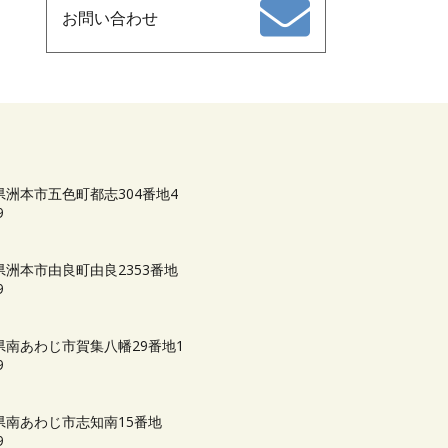
お問い合わせ
庫県洲本市五色町都志304番地4
9
庫県洲本市由良町由良2353番地
9
兵庫県南あわじ市賀集八幡29番地1
9
兵庫県南あわじ市志知南15番地
9