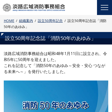
Skip
to
content
HOME
組織案内
設立50周年記念
設立50周年記念誌「消防
50年のあゆみ」
設立50周年記念誌「消防50年のあゆみ」
淡路広域消防事務組合は昭和48年1月11日に設立され、令
和5年に50周年を迎えました。
これを記念して「消防50年のあゆみ～安全・安心 つなが
る未来へ～」を発行いたしました。