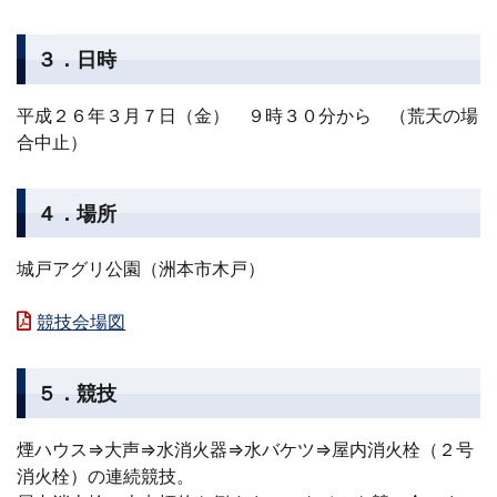
３．日時
平成２６年３月７日（金） ９時３０分から （荒天の場
合中止）
４．場所
城戸アグリ公園（洲本市木戸）
競技会場図
５．競技
煙ハウス⇒大声⇒水消火器⇒水バケツ⇒屋内消火栓（２号
消火栓）の連続競技。