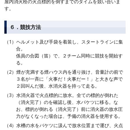
屋内消火栓の火点標的を倒すまでのタイムを競い合いま
す。
６．競技方法
ヘルメット及び手袋を着装し、スタートラインに集
合。
係員の合図（笛）で、２チーム同時に競技を開始す
る。
煙が充満する煙ハウス内を通り抜け、音量計の前で
３名が一斉に「火事だ！火事だー！」と大きな声で
２回叫んだ後、水消火器を持って走る。
水消火器で火点標的に放水。全ての標的が倒れた
（消火完了）のを確認し後、水バケツに移る。な
お、標的が倒れる（消火完了）前に消火器の放水圧
力がなくなった場合は、予備の消火器を使用する。
水槽の水をバケツに汲んで放水位置まで運び、火点