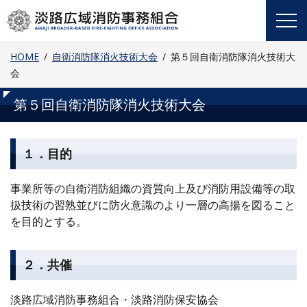
Skip
to
content
HOME
自衛消防隊消火技術大会
第５回自衛消防隊消火技術大
会
第５回自衛消防隊消火技術大会
１．目的
事業所等の自衛消防組織の資質向上及び消防用設備等の取
扱技術の習熟並びに防火意識のより一層の高揚を図ること
を目的とする。
２．共催
淡路広域消防事務組合・淡路消防保安協会